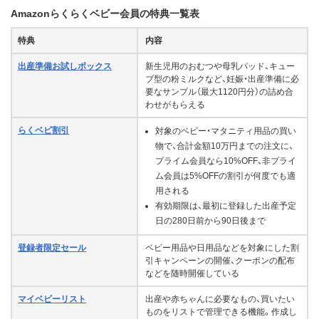
Amazonらくらくベビー会員の特典一覧表
特典
内容
出産準備お試しボックス
新生児用のおむつや母乳パッド、キュー
ブ型の粉ミルクなど、妊娠・出産準備に必
要なサンプル（最大1120円分）の詰め合
わせがもらえる
らくベビ割引
対象のベビー・マタニティ用品の買い
物で、合計金額10万円までの注文に、
プライム会員なら10%OFF、非プライ
ム会員は5%OFFの割引が何度でも適
用される
有効期限は、最初に登録した出産予定
日の280日前から90日後まで
登録者限定セール
ベビー用品や日用品などを対象にした割
引キャンペーンの開催、クーポンの配布
などを随時開催している
マイベビーリスト
出産や赤ちゃんに必要なもの、買いたい
ものをリストで管理できる機能。作成し