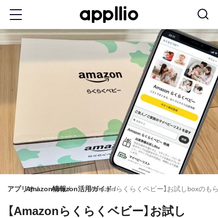
メ
イ
ン
コ
ン
テ
ン
ツ
に
移
動
アプリオ
Amazon情報
Amazon活用ガイド
【Amazonらくらくベビー】お試しbox
【Amazonらくらくベビー】お試し