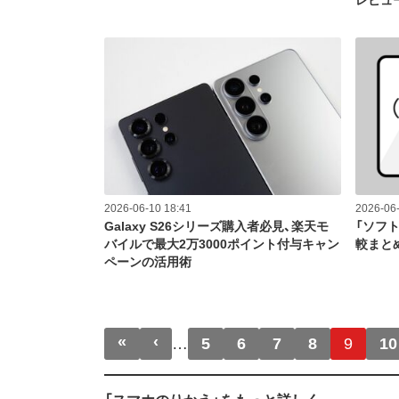
レビュ
2026-06-10 18:41
2026-06-
Galaxy S26シリーズ購入者必見、楽天モ
「ソフ
バイルで最大2万3000ポイント付与キャン
較まと
ペーンの活用術
ページ送り
«
‹
先頭ページ
前ページ
…
5
6
7
8
9
10