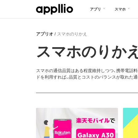
メ
アプリ
スマホ
イ
ン
アプリオ
スマホのりかえ
コ
ン
スマホのりか
テ
ン
スマホの通信品質はある程度維持しつつ、携帯電話料
ツ
ドを利用すれば、品質とコストのバランスが取れた通信
に
移
動