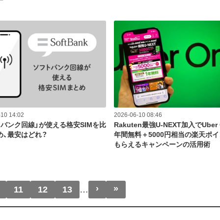
ー
10 14:02
2026-06-10 08:46
トバンク回線」が使える格安SIMを比
Rakuten最強U-NEXT加入でUber
め、最安はどれ？
年間無料＋5000円相当の楽天ポ
もらえるキャンペーンの活用術
›
»
次ページ
最終ページ
11
12
13
…