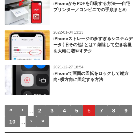
iPhoneからPDFを印刷する方法──自宅
プリンター／コンビニでの手順まとめ
2022-01-04 13:23
iPhoneストレージの多すぎるシステムデ
ータ（旧その他）とは？ 削除して空き容量
を大幅に増やすテク
2021-12-27 18:54
iPhoneで画面の回転をロックして縦方
向・横方向に固定する方法
ページ送り
«
‹
先頭ページ
前ページ
…
2
3
4
5
6
7
8
9
›
»
次ページ
最終ページ
10
…