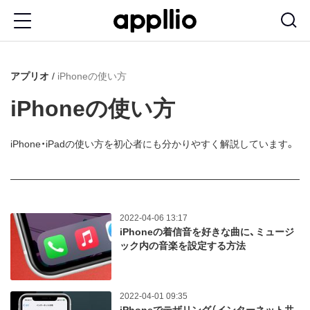
メ
イ
ン
アプリオ
iPhoneの使い方
コ
ン
iPhoneの使い方
テ
ン
iPhone・iPadの使い方を初心者にも分かりやすく解説しています。
ツ
に
移
2022-04-06 13:17
動
iPhoneの着信音を好きな曲に、ミュージ
ック内の音楽を設定する方法
2022-04-01 09:35