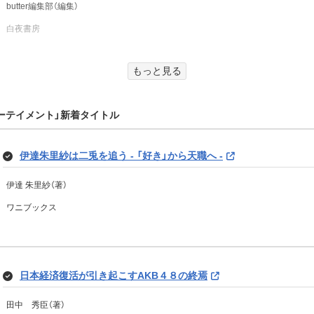
butter編集部（編集）
財前直見（著）
白夜書房
宝島社
もっと見る
blue THE Stage MAGIC
ふたり 救われた女と救った男 (扶桑社ＢＯＯＫＳ)
ターテイメント」新着タイトル
blue THE Stage編集部（編集）
斎藤 明美（著）
白夜書房
扶桑社
伊達朱里紗は二兎を追う - 「好き」から天職へ -
伊達 朱里紗（著）
ローリング・ストーンズを聴け！（集英社インターナショナル単行本
ワニブックス
DIGVII
中山康樹（著）
主婦と生活社（編集）
集英社
主婦と生活社
日本経済復活が引き起こすAKB４８の終焉
田中 秀臣（著）
華流ドラマガイドVol.9 (コスミックムック)