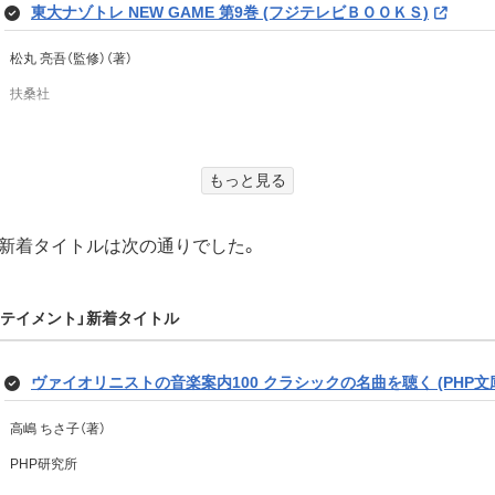
東大ナゾトレ NEW GAME 第9巻 (フジテレビＢＯＯＫＳ)
松丸 亮吾（監修）（著）
扶桑社
もっと見る
次、どこ行く？ 星野リゾートをめぐる母娘旅 (扶桑社ＢＯＯＫＳ)
新着タイトルは次の通りでした。
中村 江里子（著）
扶桑社
ターテイメント」新着タイトル
ブリタニキュス
ヴァイオリニストの音楽案内100 クラシックの名曲を聴く (PHP文
ラシーヌ（著）、安堂信也（翻訳）
高嶋 ちさ子（著）
グーテンベルク２１
PHP研究所