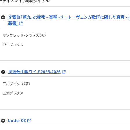
ターテイメント」新着タイトル
財前直見（著）
宝島社
交響曲「第九」の秘密 - 楽聖・ベートーヴェンが歌詞に隠した真実 - 
フィギュアスケートLife Extra「華麗なるスケート衣装の世界VI」 
新書)
フィギュアスケートＬｉｆｅ（編集）
DIGVII vol.2
マンフレッド・クラメス（著）
扶桑社
ワニブックス
主婦と生活社（編集）
主婦と生活社
周波数手帳ワイド2025-2026
希望の力 くじけない、あきらめない心
三才ブックス（著）
フジコ・ヘミング（著）
三才ブックス
PHP研究所
butter 02
直見工房 (TJMOOK)