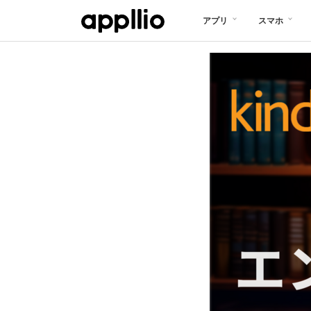
メ
アプリ
スマホ
イ
ン
コ
ン
テ
ン
ツ
に
移
動