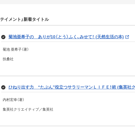
ターテイメント」新着タイトル
菊池亜希子の ありが10（とう）ふく、みせて！ (天然生活の本)
菊池 亜希子（著）
扶桑社
ひねり出す力 “たぶん”役立つサラリーマンＬＩＦＥ！術 (集英社
内村宏幸（著）
集英社クリエイティブ／集英社