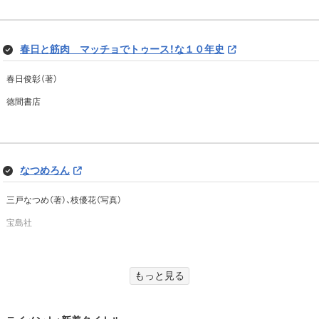
butter 03
春日と筋肉 マッチョでトゥース！な１０年史
butter編集部（編集）
春日俊彰（著）
白夜書房
徳間書店
東大ナゾトレ NEW GAME 第10巻 (フジテレビＢＯＯＫＳ)
なつめろん
松丸 亮吾（監修）
三戸なつめ（著）、枝優花（写真）
扶桑社
宝島社
別冊SPA！エッジな芸人たち
もっと見る
直見工房2 それからのこと (TJMOOK)
扶桑社（編集）
扶桑社