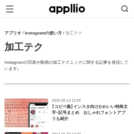
メ
イ
ン
アプリオ
Instagramの使い方
加工テク
コ
ン
加工テク
テ
ン
Instagramの写真や動画の加工テクニックに関する記事を発信して
います。
ツ
に
移
動
2025-05-12 11:04
【コピペ集】インスタ向けかわいい特殊文
字・記号まとめ おしゃれフォントアプ
リも紹介