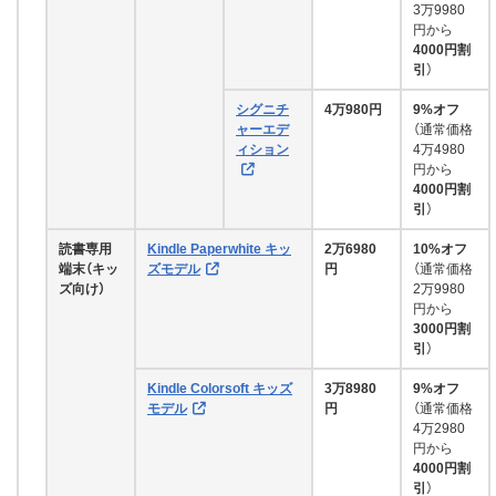
3万9980
円から
4000円割
引
）
シグニチ
4万980円
9%オフ
ャーエデ
（通常価格
ィション
4万4980
円から
4000円割
引
）
読書専用
Kindle Paperwhite キッ
2万6980
10%オフ
端末（キッ
ズモデル
円
（通常価格
ズ向け）
2万9980
円から
3000円割
引
）
Kindle Colorsoft キッズ
3万8980
9%オフ
モデル
円
（通常価格
4万2980
円から
4000円割
引
）