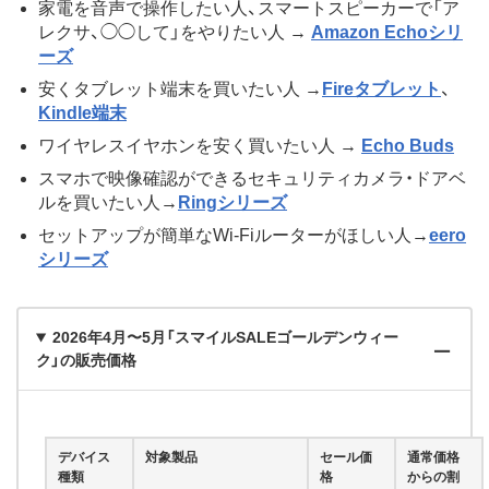
家電を音声で操作したい人、スマートスピーカーで「ア
レクサ、◯◯して」をやりたい人 →
Amazon Echoシリ
ーズ
安くタブレット端末を買いたい人 →
Fireタブレット
、
Kindle端末
ワイヤレスイヤホンを安く買いたい人 →
Echo Buds
スマホで映像確認ができるセキュリティカメラ・ドアベ
ルを買いたい人→
Ringシリーズ
セットアップが簡単なWi-Fiルーターがほしい人→
eero
シリーズ
2026年4月〜5月「スマイルSALEゴールデンウィー
ク」の販売価格
デバイス
対象製品
セール価
通常価格
種類
格
からの割