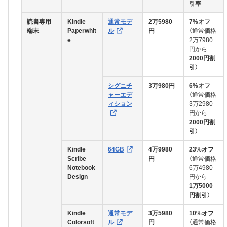
引率
読書専用
Kindle
通常モデ
2万5980
7%オフ
端末
Paperwhit
ル
円
（通常価格
e
2万7980
円から
2000円割
引
）
シグニチ
3万980円
6%オフ
ャーエデ
（通常価格
ィション
3万2980
円から
2000円割
引
）
Kindle
64GB
4万9980
23%オフ
Scribe
円
（通常価格
Notebook
6万4980
Design
円から
1万5000
円割引
）
Kindle
通常モデ
3万5980
10%オフ
Colorsoft
ル
円
（通常価格