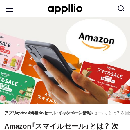
メ
イ
ン
コ
ン
テ
ン
ツ
に
移
動
アプリオ
Amazon情報
Amazonセール・キャンペーン情報
Amazon「スマイルセール」とは？ 
Amazon「スマイルセール」とは？ 次