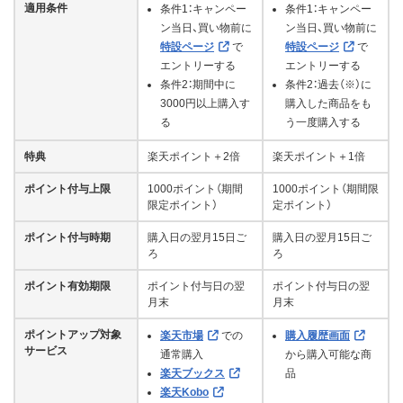
適用条件
条件1：キャンペー
条件1：キャンペー
ン当日、買い物前に
ン当日、買い物前に
特設ページ
で
特設ページ
で
エントリーする
エントリーする
条件2：期間中に
条件2：過去（※）に
3000円以上購入す
購入した商品をも
る
う一度購入する
特典
楽天ポイント＋2倍
楽天ポイント＋1倍
ポイント付与上限
1000ポイント（期間
1000ポイント（期間限
限定ポイント）
定ポイント）
ポイント付与時期
購入日の翌月15日ご
購入日の翌月15日ご
ろ
ろ
ポイント有効期限
ポイント付与日の翌
ポイント付与日の翌
月末
月末
ポイントアップ対象
楽天市場
での
購入履歴画面
サービス
通常購入
から購入可能な商
楽天ブックス
品
楽天Kobo