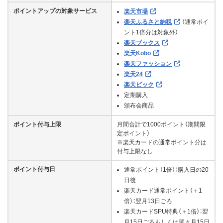
ポイントアップの対象サービス
楽天市場
楽天ふるさと納税
（通常ポイ
ント1倍分は対象外）
楽天ブックス
楽天Kobo
楽天ファッション
楽天24
楽天ビック
定期購入
頒布会商品
ポイント付与上限
月間合計で1000ポイント（期間限
定ポイント）
※楽天カードの通常ポイント分は
付与上限なし
ポイント付与日
通常ポイント（1倍）：購入日の20
日後
楽天カード通常ポイント（＋1
倍）：翌月13日ごろ
楽天カードSPU特典（＋1倍）：翌
月15日ごろもしくは翌々月15日