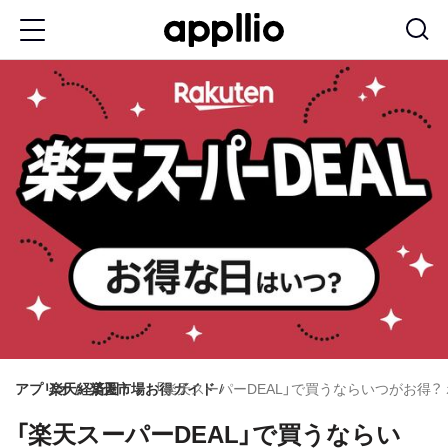
メ
イ
ン
コ
ン
テ
ン
ツ
に
移
動
アプリオ
楽天経済圏
楽天市場お得ガイド
「楽天スーパーDEAL」で買うならいつがお得
「楽天スーパーDEAL」で買うならい