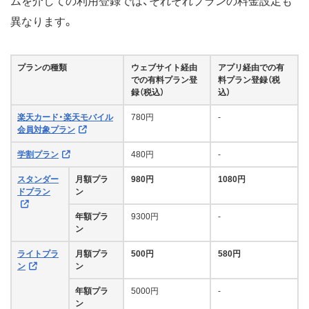
ムを介しての利用登録では、それぞれプランの料金設定も
異なります。
プランの種類
ウェブサイト経由
アプリ経由での有
での有料プラン登
料プラン登録（税
録（税込）
込）
楽天カード・楽天モバイル
780円
-
会員対象プラン
学割プラン
480円
-
スタンダー
月額プラ
980円
1080円
ドプラン
ン
年額プラ
9300円
-
ン
ライトプラ
月額プラ
500円
580円
ン
ン
年額プラ
5000円
-
ン