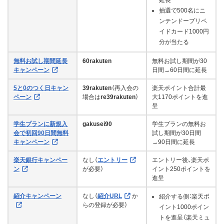
延長
抽選で500名にニ
ンテンドープリペ
イドカード1000円
分が当たる
無料お試し期間延長
60rakuten
無料お試し期間が30
キャンペーン
日間→60日間に延長
5と0のつく日キャン
39rakuten
（再入会の
楽天ポイント合計最
ペーン
場合は
re39rakuten
）
大1170ポイントを進
呈
学生プランに新規入
gakusei90
学生プランの無料お
会で初回90日間無料
試し期間が30日間
キャンペーン
→90日間に延長
楽天銀行キャンペー
なし（
エントリー
エントリー後、楽天ポ
ン
が必要）
イント250ポイントを
進呈
紹介キャンペーン
なし（
紹介URL
か
紹介する側：楽天ポ
らの登録が必要）
イント1000ポイン
トを進呈（楽天ミュ