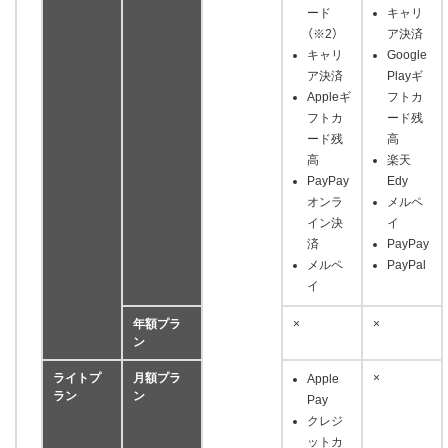
ード
キャリ
（※2）
ア決済
キャリ
Google
ア決済
Playギ
Appleギ
フトカ
フトカ
ード残
ード残
高
高
楽天
PayPay
Edy
オンラ
メルペ
イン決
イ
済
PayPay
メルペ
PayPal
イ
年額プラ
×
×
ン
ライトプ
月額プラ
×
Apple
ラン
ン
Pay
クレジ
ットカ