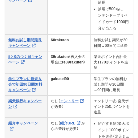
ャンペーン
延長
抽選で500名にニ
ンテンドープリペ
イドカード1000円
分が当たる
無料お試し期間延長
60rakuten
無料お試し期間が30
キャンペーン
日間→60日間に延長
5と0のつく日キャン
39rakuten
（再入会の
楽天ポイント合計最
ペーン
場合は
re39rakuten
）
大1170ポイントを進
呈
学生プランに新規入
gakusei90
学生プランの無料お
会で初回90日間無料
試し期間が30日間
キャンペーン
→90日間に延長
楽天銀行キャンペー
なし（
エントリー
エントリー後、楽天ポ
ン
が必要）
イント250ポイントを
進呈
紹介キャンペーン
なし（
紹介URL
か
紹介する側：楽天ポ
らの登録が必要）
イント1000ポイン
トを進呈（楽天ミュ