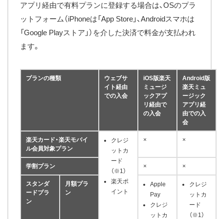
アプリ経由で有料プランに登録する場合は、OSのプラ
ットフォーム（iPhoneは「App Store」、Androidスマホは
「Google Playストア」）を介した決済で料金が支払われ
ます。
プランの種類
ウェブサ
iOS版楽天
Android版
イト経由
ミュージ
楽天ミュ
での入会
ックアプ
ージック
リ経由で
アプリ経
の入会
由での入
会
楽天カード・楽天モバイ
×
×
クレジ
ル会員対象プラン
ットカ
ード
学割プラン
×
×
（※1）
楽天ポ
スタンダ
月額プラ
Apple
クレジ
イント
ードプラ
ン
Pay
ットカ
ン
クレジ
ード
ットカ
（※1）