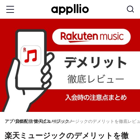
メ
イ
ン
コ
ン
テ
ン
ツ
に
移
動
アプリオ
音楽配信サービス
楽天ミュージック
楽天ミュージックのデメリットを徹底レビュ
楽天ミュージックのデメリットを徹