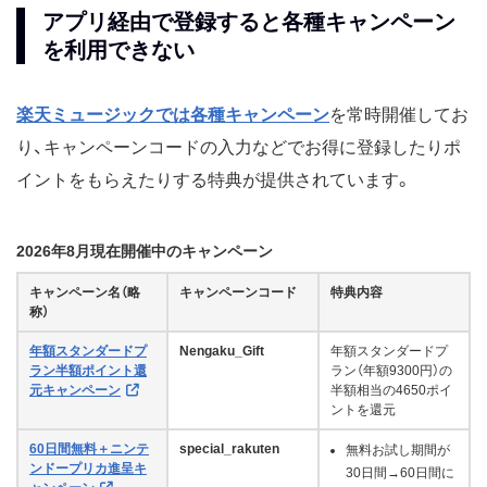
アプリ経由で登録すると各種キャンペーン
を利用できない
楽天ミュージックでは各種キャンペーン
を常時開催してお
り、キャンペーンコードの入力などでお得に登録したりポ
イントをもらえたりする特典が提供されています。
2026年8月現在開催中のキャンペーン
キャンペーン名（略
キャンペーンコード
特典内容
称）
年額スタンダードプ
Nengaku_Gift
年額スタンダードプ
ラン半額ポイント還
ラン（年額9300円）の
元キャンペーン
半額相当の4650ポイ
ントを還元
60日間無料＋ニンテ
special_rakuten
無料お試し期間が
ンドープリカ進呈キ
30日間→60日間に