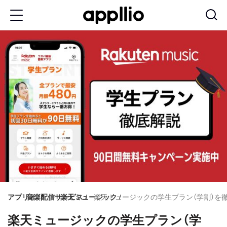
メ
イ
ン
コ
ン
テ
ン
ツ
に
移
動
アプリオ
音楽配信サービス
楽天ミュージック
楽天ミュージックの学生プラン（学割）を
楽天ミュージックの学生プラン（学