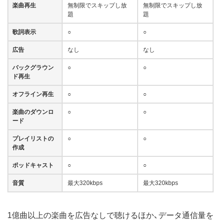
楽曲再生
無制限でスキップし放
無制限でスキップし放
題
題
歌詞表示
○
○
広告
なし
なし
バックグラウン
○
○
ド再生
オフライン再生
○
○
楽曲のダウンロ
○
○
ード
プレイリストの
○
○
作成
ポッドキャスト
○
○
音質
最大320kbps
最大320kbps
1億曲以上の楽曲を広告なしで聴けるほか、データ通信量を