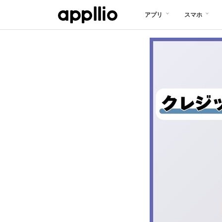
メ
アプリ
スマホ
イ
ン
コ
ン
テ
ン
ツ
に
移
動