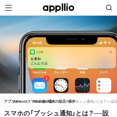
メ
イ
ン
コ
ン
テ
ン
ツ
に
移
動
アプリオ
Androidスマホの使い方
Android端末の設定・操作
スマホの「プッシュ通知」とは？──
スマホの「プッシュ通知」とは？──設