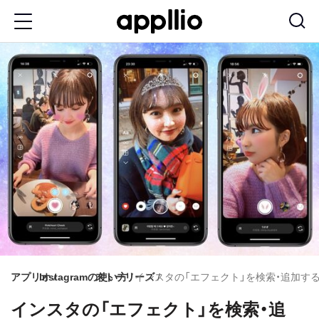
メ
イ
ン
コ
ン
テ
ン
ツ
に
移
動
アプリオ
Instagramの使い方
ストーリーズ
インスタの「エフェクト」を検索・追加す
インスタの「エフェクト」を検索・追