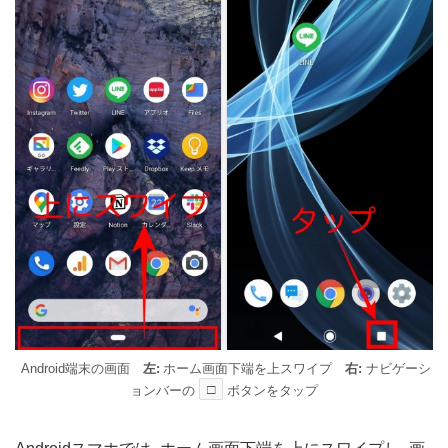
Android端末の画面
左:
ホーム画面下端を上スワイプ
右:
ナビゲーシ
□
ョンバーの
ボタンをタップ