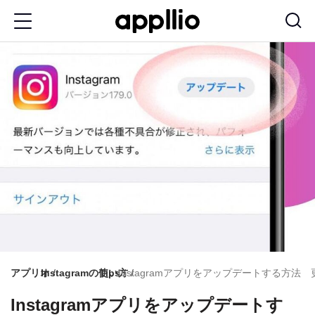
メ
イ
ン
コ
ン
テ
ン
ツ
に
移
動
アプリオ
Instagramの使い方
Tips
Instagramアプリをアップデートする方
Instagramアプリをアップデートす