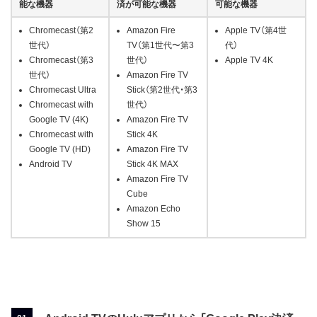
能な機器
済が可能な機器
可能な機器
Chromecast（第2
Amazon Fire
Apple TV（第4世
世代）
TV（第1世代〜第3
代）
Chromecast（第3
世代）
Apple TV 4K
世代）
Amazon Fire TV
Chromecast Ultra
Stick（第2世代・第3
Chromecast with
世代）
Google TV (4K)
Amazon Fire TV
Chromecast with
Stick 4K
Google TV (HD)
Amazon Fire TV
Android TV
Stick 4K MAX
Amazon Fire TV
Cube
Amazon Echo
Show 15