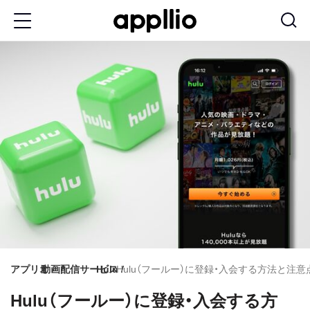
メ
イ
ン
コ
ン
テ
ン
ツ
に
移
動
アプリオ
動画配信サービス
Hulu
Hulu（フールー）に登録・入会する方法と注
Hulu（フールー）に登録・入会する方