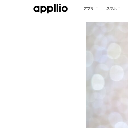
メ
アプリ
スマホ
イ
ン
コ
ン
テ
ン
ツ
に
移
動