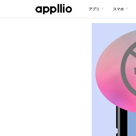
メ
アプリ
スマホ
イ
ン
コ
ン
テ
ン
ツ
に
移
動