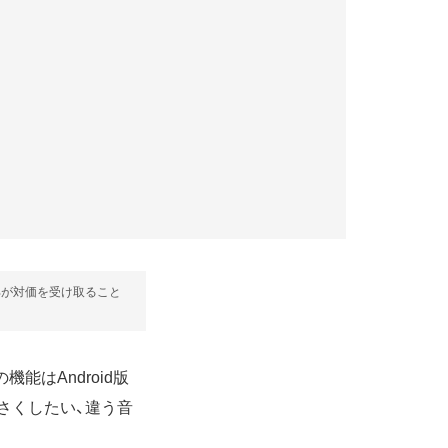
部が対価を受け取ること
能はAndroid版
小さくしたい、違う音