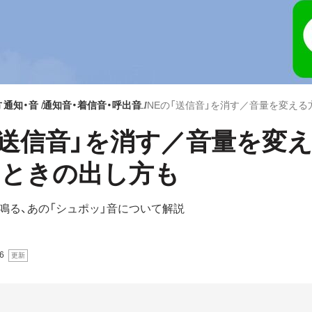
方
通知・音
通知音・着信音・呼出音
の「送信音」を消す／音量を変
いときの出し方も
鳴る、あの「シュポッ」音について解説
6