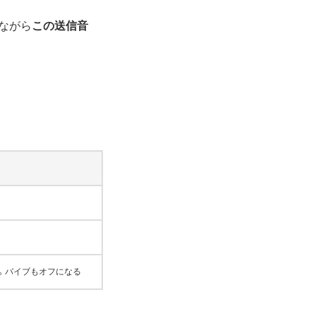
念ながら
この送信音
音。バイブもオフになる