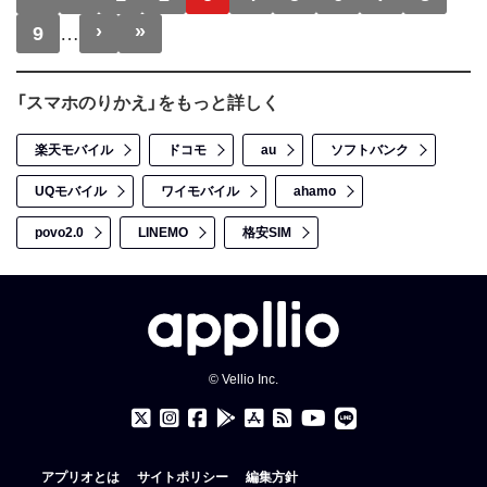
›
»
次ページ
最終ページ
9
…
「スマホのりかえ」をもっと詳しく
楽天モバイル
ドコモ
au
ソフトバンク
UQモバイル
ワイモバイル
ahamo
povo2.0
LINEMO
格安SIM
© Vellio Inc.
アプリオとは
サイトポリシー
編集方針