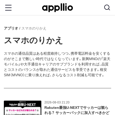
メ
イ
ン
アプリオ
スマホのりかえ
コ
ン
スマホのりかえ
テ
ン
スマホの通信品質はある程度維持しつつ、携帯電話料金を安くする
のがそこまで難しい時代ではなくなっています。新興MNOの「楽天
ツ
モバイル」や大手通信キャリアのサブブランドを利用すれば、品質
に
とコストのバランスが取れた通信サービスを享受できます。格安
SIM（MVNO）に乗り換えれば、さらなるコスト削減も可能です。
移
動
2026-08-03 21:20
Rakuten最強U-NEXTでサッカーは観ら
れる？ サッカーパックに加入すべきかど