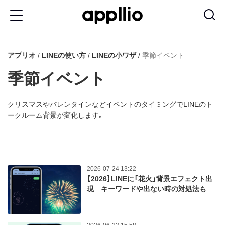
メ
イ
ン
アプリオ
LINEの使い方
LINEの小ワザ
季節イベント
コ
ン
季節イベント
テ
ン
クリスマスやバレンタインなどイベントのタイミングでLINEのト
ークルーム背景が変化します。
ツ
に
移
動
2026-07-24 13:22
【2026】LINEに「花火」背景エフェクト出
現 キーワードや出ない時の対処法も