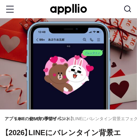
メ
イ
ン
コ
ン
テ
ン
ツ
に
移
動
アプリオ
LINEの使い方
LINEの小ワザ
季節イベント
【2026】LINEにバレンタイン背景エ
【2026】LINEにバレンタイン背景エ