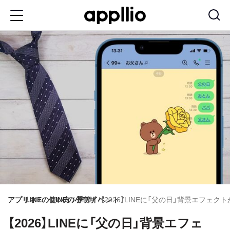
メ
イ
ン
コ
ン
テ
ン
ツ
に
移
動
アプリオ
LINEの使い方
LINEの小ワザ
季節イベント
【2026】LINEに「父の日」背景エフ
【2026】LINEに「父の日」背景エフェ