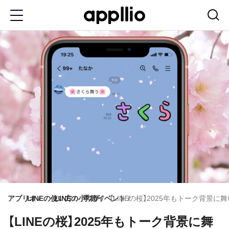
メ
イ
ン
コ
ン
テ
ン
ツ
に
移
動
アプリオ
LINEの使い方
LINEの小ワザ
季節イベント
【LINEの桜】2025年もトーク背景
【LINEの桜】2025年もトーク背景に舞