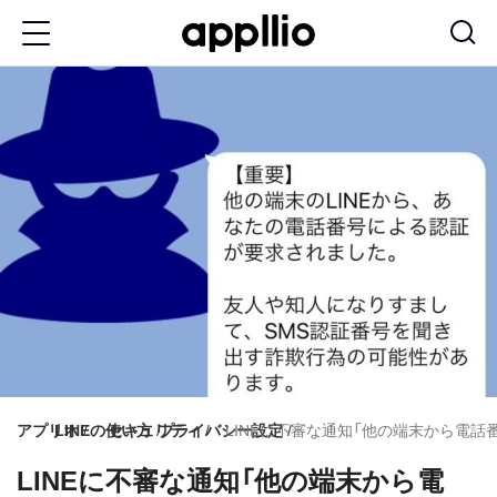
メ
イ
ン
コ
ン
テ
ン
ツ
に
移
動
アプリオ
LINEの使い方
セキュリティ
プライバシー設定
LINEに不審な通知「他の端末から電
LINEに不審な通知「他の端末から電