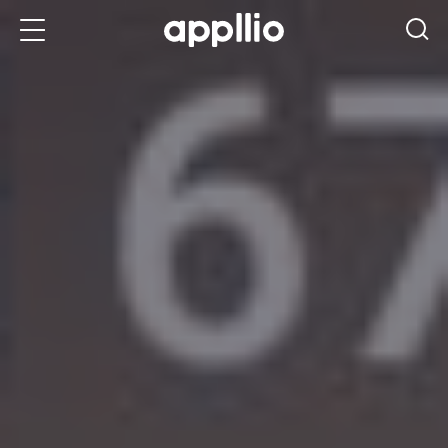
メ
イ
ン
コ
ン
テ
ン
ツ
に
移
動