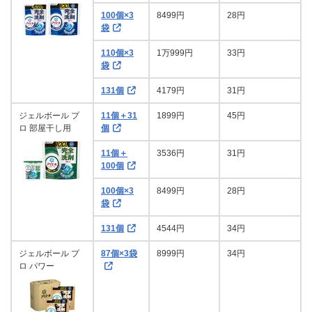
100個×3
8499円
28円
袋
110個×3
1万999円
33円
袋
131個
4179円
31円
ジェルボール プ
11個＋31
1899円
45円
ロ 部屋干し用
個
11個＋
3536円
31円
100個
100個×3
8499円
28円
袋
131個
4544円
34円
ジェルボール プ
87個×3袋
8999円
34円
ロ パワー