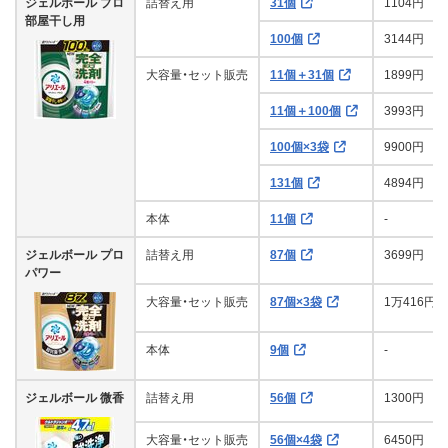
ジェルボール プロ
詰替え用
31個
1104円
部屋干し用
100個
3144円
大容量・セット販売
11個＋31個
1899円
11個＋100個
3993円
100個×3袋
9900円
131個
4894円
本体
11個
-
ジェルボール プロ
詰替え用
87個
3699円
パワー
大容量・セット販売
87個×3袋
1万416円
本体
9個
-
ジェルボール 微香
詰替え用
56個
1300円
大容量・セット販売
56個×4袋
6450円