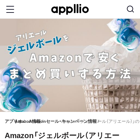
メ
イ
ン
コ
ン
テ
ン
ツ
に
移
動
アプリオ
Amazon情報
Amazonセール・キャンペーン情報
Amazon「ジェルボール（アリエール）
Amazon「ジェルボール（アリエー