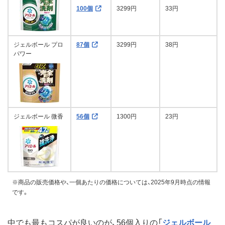
100個
3299円
33円
ジェルボール プロ
87個
3299円
38円
パワー
ジェルボール 微香
56個
1300円
23円
※商品の販売価格や、一個あたりの価格については、2025年9月時点の情報
です。
中でも最もコスパが良いのが、56個入りの「
ジェルボール