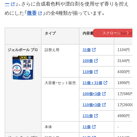
ー
」、さらに合成着色料や漂白剤を使用せず香りを控え
めにした「
微香
」の全4種類が揃っています。
スクロール
タイプ
内容量
Amazon
ジェルボール プロ
詰替え用
31個
1104円
100個
3144円
110個
4300円
大容量・セット販売
11個＋31個
1899円
100個×3袋
1万586円
110個×3袋
1万2600円
131個
4990円
本体
11個
-