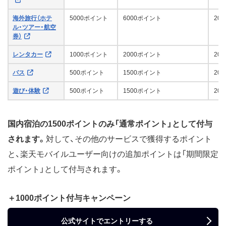
海外旅行（ホテ
5000ポイント
6000ポイント
20
ル・ツアー・航空
券）
レンタカー
1000ポイント
2000ポイント
20
バス
500ポイント
1500ポイント
20
遊び・体験
500ポイント
1500ポイント
20
国内宿泊の1500ポイントのみ「通常ポイント」として付与
されます。
対して、その他のサービスで獲得するポイント
と、楽天モバイルユーザー向けの追加ポイントは「期間限定
ポイント」として付与されます。
＋1000ポイント付与キャンペーン
公式サイトでエントリーする