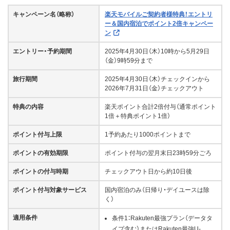
キャンペーン名（略称）
楽天モバイルご契約者様特典！エントリ
ー＆国内宿泊でポイント2倍キャンペー
ン
エントリー・
予約
期間
2025年4月30日（木）10時から5月29日
（金）9時59分まで
旅行期間
2025年4月30日（木）チェックインから
2026年7月31日（金）チェックアウト
特典の内容
楽天ポイント合計2倍付与（通常ポイント
1倍＋特典ポイント1倍）
ポイント付与上限
1予約あたり1000ポイントまで
ポイントの有効期限
ポイント付与の翌月末日23時59分ごろ
ポイントの付与時期
チェックアウト日から約10日後
ポイント付与対象サービス
国内宿泊のみ（日帰り・デイユースは除
く）
適用条件
条件1：Rakuten最強プラン（データタ
イプ含む）またはRakuten最強U-