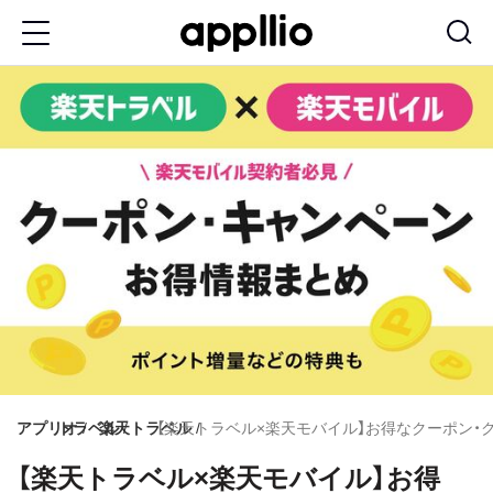
メ
イ
ン
コ
ン
テ
ン
ツ
に
移
動
アプリオ
トラベル
楽天トラベル
【楽天トラベル×楽天モバイル】お得なクーポン・
【楽天トラベル×楽天モバイル】お得