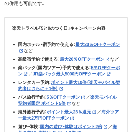
の併用も可能です。
楽天トラベル「5と0のつく日」キャンペーン内容
国内ホテル・宿予約で使える
：
最大20％OFFクーポン
など
高級宿予約で使える
：
最大20％OFFクーポン
など
楽パック（国内ツアー）予約で使える
：
5％OFFクーポ
ン
／
JR楽パック最大5000円OFFクーポン
レンタカー予約
：
ポイント最大10倍（楽天モバイル契
約者はさらに＋1倍）
バス旅行予約
：
5％OFFクーポン
／
楽天モバイル
契約者限定 ポイント5倍
など
海外旅行予約
：
ポイント最大23％還元
／
海外ツア
ー最大2万円OFFクーポン
遊び・体験
：
国内の遊び・体験はポイント2倍
／
海