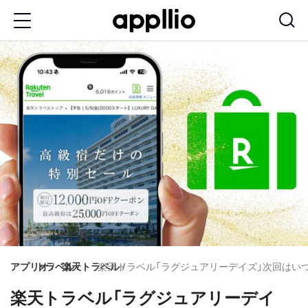
メ
イ
ン
コ
ン
テ
ン
ツ
に
移
動
アプリオ
トラベル
楽天トラベル
楽天トラベル「ラグジュアリーデイズ」次回はい
楽天トラベル「ラグジュアリーデイ