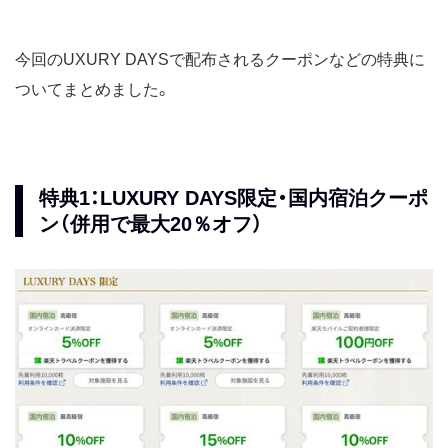
国内ツアー：最大2万円オフク
ーポン
今回のUXURY DAYSで配布されるクーポンなどの特典に
海外ツアー：最大5万円オフク
ーポン
ついてまとめました。
2人以上の旅行で最大2500ポイ
ント付与など
1月9日20時〜1月
国内宿泊：最大1万円オフクー
20日
ポン
特典1：LUXURY DAYS限定・国内宿泊クーポ
国内ツアー：最大2万円オフク
ン（併用で最大20％オフ）
ーポン
海外ツアー：最大5万円オフク
ーポン
2人以上の旅行で最大2500ポイ
ント付与など
2023年
10月4日20時～10
国内宿泊：最大1万円オフクー
月15日
ポン
国内ツアー：最大2万円オフク
ーポン
海外ツアー：最大5万円オフク