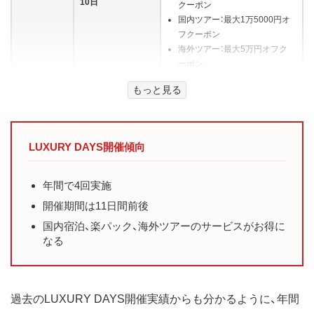
10日
クーポン
国内ツアー：最大1万5000円オ
フクーポン
海外ツアー：最大5万円オフク
ーポン
特別プラン
もっと見る
5月9日20時〜5月
国内宿泊：最大2万5000円オフ
20日
クーポン
国内ツアー：最大1万5000円オ
LUXURY DAYS開催傾向
フクーポン
海外ツアー：最大5万円オフク
ーポン
年間で4回実施
特別プラン
開催期間は11日間前後
1月19日20時〜1月
国内宿泊：最大1万円オフクー
国内宿泊、楽パック、海外ツアーのサービスがお得に
30日
ポン
なる
国内ツアー：最大1万5000円オ
フクーポン
海外ツアー：最大5万円オフク
ーポン
過去のLUXURY DAYS開催実績からも分かるように、年間
4月〜6月の旅行で最大2500ポ