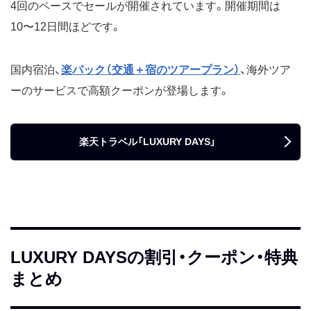
4回のペースでセールが開催されています。開催期間は
イント付与など
10〜12日間ほどです。
2024年
10月4日20時〜10
国内宿泊：最大1万円オフクー
月15日
ポン
国内ツアー：最大1万5000円オ
国内宿泊、
楽パック（交通＋宿のツアープラン）
、海外ツア
フクーポン
ーのサービスで高額クーポンが登場します。
海外ツアー：最大5万円オフク
ーポン
2人以上の旅行で最大2500ポイ
ント付与など
楽天トラベル「LUXURY DAYS」
6月24日20時〜7月
国内宿泊：最大1万円オフクー
5日
ポン
国内ツアー：最大2万円オフク
ーポン
海外ツアー：最大5万円オフク
ーポン
LUXURY DAYSの割引・クーポン・特典
2人以上の旅行で最大5000ポイ
ント付与など
まとめ
4月4日20時～4月
国内宿泊：最大1万円オフクー
15日
ポン