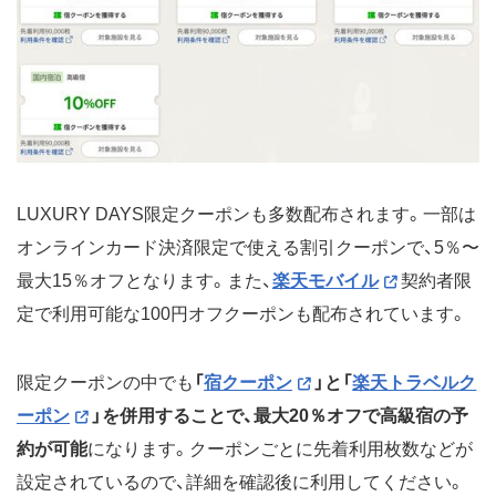
ーポン
2人以上の旅行で最大2500ポイ
ント付与など
6月24日20時〜7月
国内宿泊：最大1万円オフクー
5日
ポン
国内ツアー：最大2万円オフク
ーポン
海外宿泊：ポイント最大12倍
LUXURY DAYS限定クーポンも多数配布されます。一部は
海外ツアー：最大5万円オフク
ーポン
オンラインカード決済限定で使える割引クーポンで、5％〜
2人以上の旅行で最大2000ポイ
最大15％オフとなります。また、
楽天モバイル
契約者限
ント付与など
定で利用可能な100円オフクーポンも配布されています。
4月19日20時〜4月
国内宿泊：最大1万円オフクー
30日
ポン
国内ツアー：最大2万円オフク
限定クーポンの中でも
「
宿クーポン
」と「
楽天トラベルク
ーポン
ーポン
」を併用することで、最大20％オフで高級宿の予
海外宿泊：ポイント最大12倍
海外ツアー：最大5万円オフク
約が可能
になります。クーポンごとに先着利用枚数などが
ーポン
設定されているので、詳細を確認後に利用してください。
2人以上の旅行で最大2000ポイ