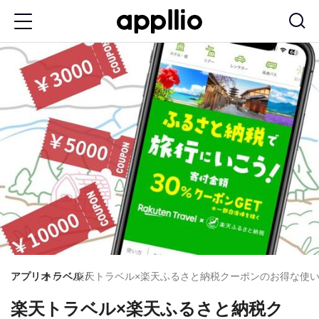
メ
イ
ン
コ
ン
テ
ン
ツ
に
移
動
アプリオ
トラベル
楽天トラベル×楽天ふるさと納税クーポンのお得な使
楽天トラベル×楽天ふるさと納税ク