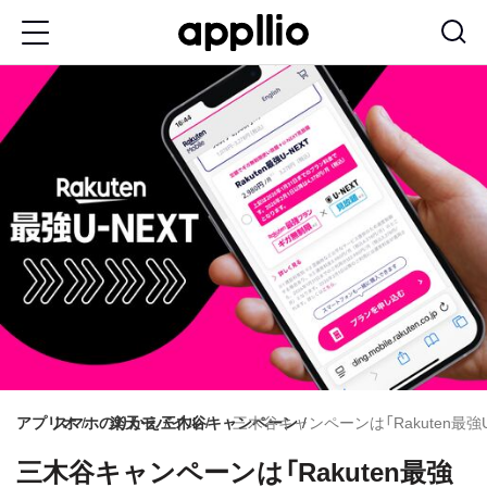
メ
イ
ン
コ
ン
テ
ン
ツ
に
移
動
アプリオ
スマホのりかえ
楽天モバイル
三木谷キャンペーン
三木谷キャンペーンは「Rakuten最
三木谷キャンペーンは「Rakuten最強