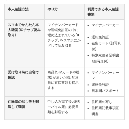
本人確認方法
やり方
利用できる本人確認
書類
スマホでかんたん本
マイナンバーカード
マイナンバーカー
人確認（ICチップ読み
や運転免許証の中に
ド
取り）
埋め込まれている「IC
運転免許証
チップ」をスマホにか
在留カード（顔写真
ざして読み取る
付）
特別永住者証明書
（顔写真付）
受け取り時に自宅で
商品（SIMカードや端
マイナンバーカー
確認
末）が届いた際、配達
ド
員に直接書類を提示
運転免許証
する
日本国パスポート
住民票の写し等を郵
申し込み完了後、楽天
住民票の写し
送して確認
モバイル宛に必要書
住民票記載事項証
類を郵送する
明書