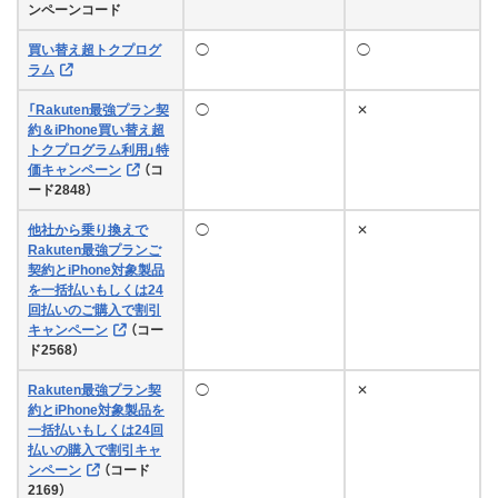
ンペーンコード
買い替え超トクプログ
◯
◯
ラム
「Rakuten最強プラン契
◯
✕
約＆iPhone買い替え超
トクプログラム利用」特
価キャンペーン
（コ
ード2848）
他社から乗り換えで
◯
✕
Rakuten最強プランご
契約とiPhone対象製品
を一括払いもしくは24
回払いのご購入で割引
キャンペーン
（コー
ド2568）
Rakuten最強プラン契
◯
✕
約とiPhone対象製品を
一括払いもしくは24回
払いの購入で割引キャ
ンペーン
（コード
2169）