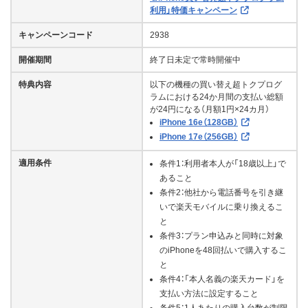
利用」特価キャンペーン
キャンペーンコード
2938
開催期間
終了日未定で常時開催中
特典内容
以下の機種の買い替え超トクプログ
ラムにおける24か月間の支払い総額
が24円になる（月額1円×24カ月）
iPhone 16e（128GB）
iPhone 17e（256GB）
適用条件
条件1：利用者本人が「18歳以上」で
あること
条件2：他社から電話番号を引き継
いで楽天モバイルに乗り換えるこ
と
条件3：プラン申込みと同時に対象
のiPhoneを48回払いで購入するこ
と
条件4：「本人名義の楽天カード」を
支払い方法に設定すること