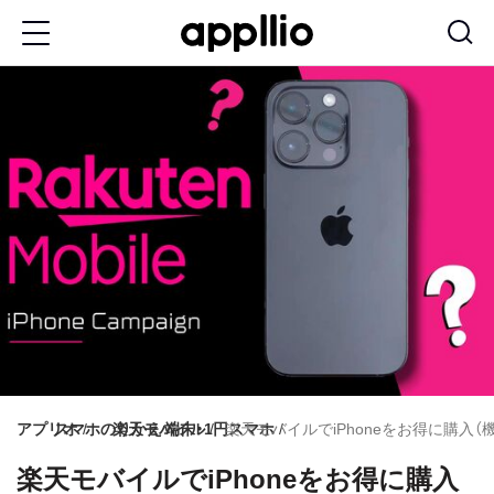
メ
イ
ン
コ
ン
テ
ン
ツ
に
移
動
アプリオ
スマホのりかえ
楽天モバイル
端末・1円スマホ
楽天モバイルでiPhoneをお得に購入
楽天モバイルでiPhoneをお得に購入