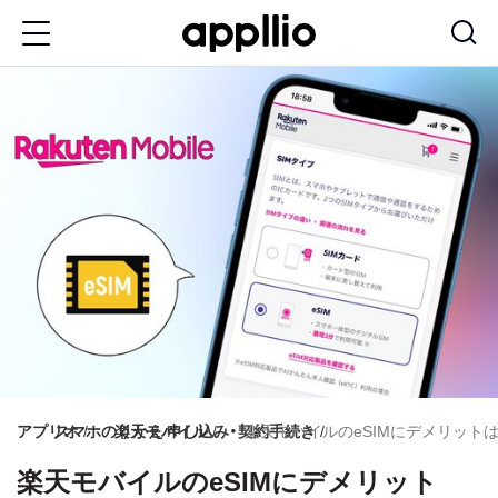
メ
イ
ン
コ
ン
テ
ン
ツ
に
移
動
アプリオ
スマホのりかえ
楽天モバイル
申し込み・契約手続き
楽天モバイルのeSIMにデメリット
楽天モバイルのeSIMにデメリット