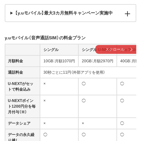
【y.uモバイル】最大3カ月無料キャンペーン実施中
y.uモバイル（音声通話SIM）の料金プラン
スクロール
シングル
シングル U-NEXT
シェア U-N
月額料金
10GB：月額1070円
20GB：月額2970円
40GB：月額
通話料金
30秒ごとに11円（外部アプリを使用）
U-NEXTがセッ
×
◯
◯
トで料金込み
U-NEXTポイン
×
◯
◯
ト1200円分を毎
月付与（※）
データシェア
×
×
◯
データの永久繰
◯
◯
◯
り越し