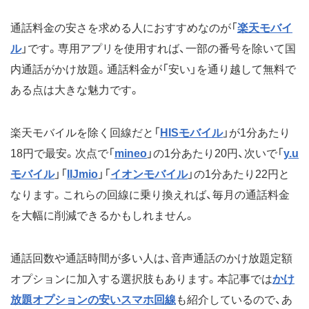
通話料金の安さを求める人におすすめなのが「
楽天モバイ
ル
」です。専用アプリを使用すれば、一部の番号を除いて国
内通話がかけ放題。通話料金が「安い」を通り越して無料で
ある点は大きな魅力です。
楽天モバイルを除く回線だと「
HISモバイル
」が1分あたり
18円で最安。次点で「
mineo
」の1分あたり20円、次いで「
y.u
モバイル
」「
IIJmio
」「
イオンモバイル
」の1分あたり22円と
なります。これらの回線に乗り換えれば、毎月の通話料金
を大幅に削減できるかもしれません。
通話回数や通話時間が多い人は、音声通話のかけ放題定額
オプションに加入する選択肢もあります。本記事では
かけ
放題オプションの安いスマホ回線
も紹介しているので、あ