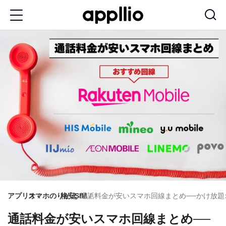
メ
イ
ン
コ
ン
テ
ン
ツ
に
移
動
アプリオ
スマホのりかえ
格安SIM
通話料金が安いスマホ回線まとめ──かけ放
通話料金が安いスマホ回線まとめ──