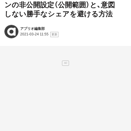
ンの非公開設定（公開範囲）と、意図
しない勝手なシェアを避ける方法
アプリオ編集部
2021-03-24 11:55