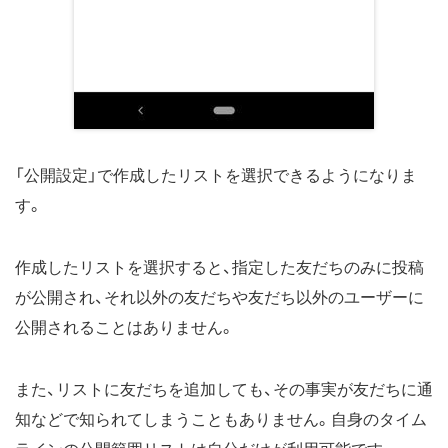
「公開設定」で作成したリストを選択できるようになりま
す。
作成したリストを選択すると、指定した友だちのみに投稿
が公開され、それ以外の友だちや友だち以外のユーザーに
公開されることはありません。
また、リストに友だちを追加しても、その事実が友だちに通
知などで知られてしまうこともありません。自身のタイム