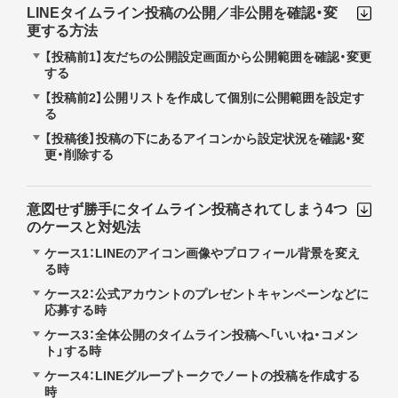
LINEタイムライン投稿の公開／非公開を確認・変
更する方法
【投稿前1】友だちの公開設定画面から公開範囲を確認・変更
する
【投稿前2】公開リストを作成して個別に公開範囲を設定す
る
【投稿後】投稿の下にあるアイコンから設定状況を確認・変
更・削除する
意図せず勝手にタイムライン投稿されてしまう4つ
のケースと対処法
ケース1：LINEのアイコン画像やプロフィール背景を変え
る時
ケース2：公式アカウントのプレゼントキャンペーンなどに
応募する時
ケース3：全体公開のタイムライン投稿へ「いいね・コメン
ト」する時
ケース4：LINEグループトークでノートの投稿を作成する
時