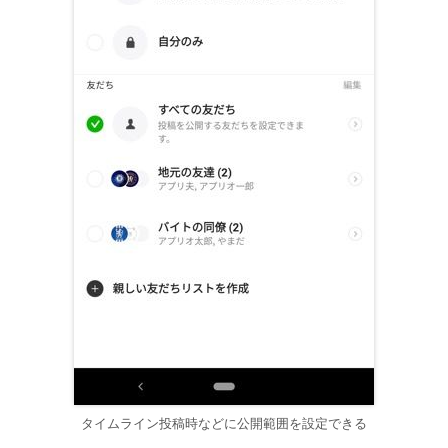
タイムライン投稿時などに公開範囲を設定できる