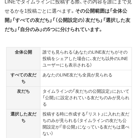
LINEでタイムラインに投稿する際、その内容を誰にまで見
せるかを1投稿ごとに選べます。
その公開範囲は「全体公
開」「すべての友だち」「（公開設定の）友だち」「選択した友
だち」「自分のみ」の5つに分けられています。
全体公開
誰でも見られる（あなたのLINE友だちがその
投稿をシェアした場合に、友だち以外のLINE
ユーザーにも表示される）
すべての友だ
あなたのLINE友だち全員が見られる
ち
友だち
タイムラインの「友だちの公開設定」において
「公開」に設定されている友だちのみが見られ
る
選択した友だ
投稿する時に作成する「リスト」に入れた友だ
ち
ちのみが見られる（タイムラインの友だち公
開設定が「非公開」になっている友だちは選べ
ない）