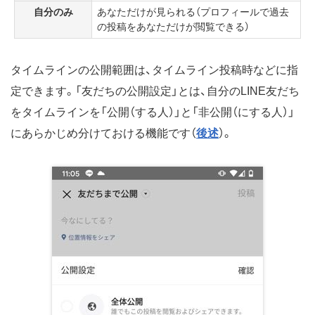
自分のみ
あなただけが見られる（プロフィールで過去
の投稿をあなただけが閲覧できる）
タイムラインの公開範囲は、タイムライン投稿時などに指
定できます。「友だちの公開設定」とは、自分のLINE友だち
をタイムラインを「公開（する人）」と「非公開（にする人）」
にあらかじめ分けておける機能です（
後述
）。