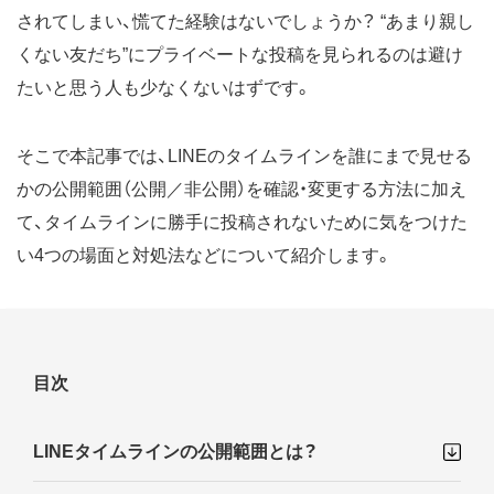
されてしまい、慌てた経験はないでしょうか？ “あまり親し
くない友だち”にプライベートな投稿を見られるのは避け
たいと思う人も少なくないはずです。
そこで本記事では、LINEのタイムラインを誰にまで見せる
かの公開範囲（公開／非公開）を確認・変更する方法に加え
て、タイムラインに勝手に投稿されないために気をつけた
い4つの場面と対処法などについて紹介します。
目次
LINEタイムラインの公開範囲とは？