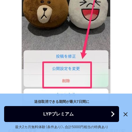
送信取消できる期間が最大7日間に
LYPプレミアム
投稿右上の［
］ボタンからメニューを開いて
最大2カ月無料体験（条件あり）、合計5000円相当の特典あり
公開設定を変更
を選択し、あらためて公開範囲を選択（変