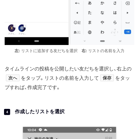
左:
リストに追加する友だちを選択
右:
リストの名前を入力
タイムラインの投稿を公開したい友だちを選択し、右上の
次へ
をタップ。リストの名前を入力して
保存
をタッ
プすれば、作成完了です。
作成したリストを選択
4