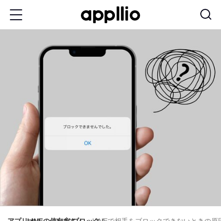
メ
イ
ン
コ
ン
テ
ン
ツ
に
移
動