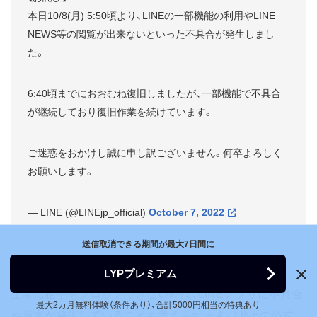
本日10/8(月) 5:50頃より、LINEの一部機能の利用やLINE
NEWS等の閲覧が出来ないといった不具合が発生しまし
た。
6:40頃までにおおむね復旧しましたが、一部機能で不具合
が継続しており復旧作業を続けています。
ご迷惑をおかけし誠に申し訳ございません。何卒よろしく
お願いします。
— LINE (@LINEjp_official)
October 7, 2022
送信取消できる期間が最大7日間に
LYPプレミアム
正常に相手をブロックできない時は、LINEアプリに不具合
最大2カ月無料体験（条件あり）、合計5000円相当の特典あり
や障害が発生していることも考えられます。LINEの公式