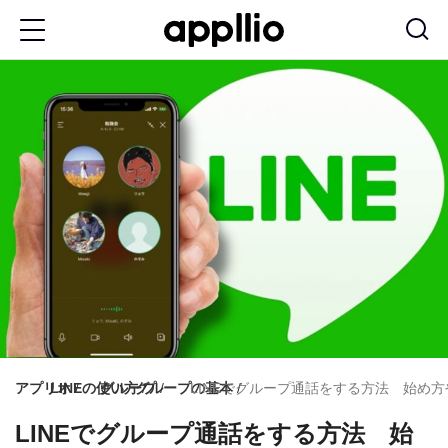
メ
イ
ン
コ
ン
テ
ン
ツ
に
移
動
アプリオ
LINEの使い方
グループ
グループの基本
LINEでグループ通話をする方法 始め方や招待
LINEでグループ通話をする方法 始