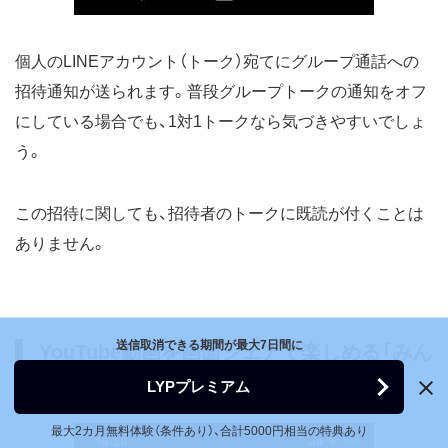
個人のLINEアカウント（トーク）宛てにグループ通話への
招待通知が送られます。普段グループトークの通知をオフ
にしている場合でも、1対1トークなら気づきやすいでしょ
う。
この招待に関しても、招待者のトークに既読が付くことは
ありません。
送信取消できる期間が最大7日間に
YouTube動画を画面シェアで楽しめる「みん
なで見る」モード
LYPプレミアム
最大2カ月無料体験（条件あり）、合計5000円相当の特典あり