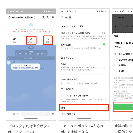
ブロックまたは退会ボタン
「メニューボタン」→「その
通報の理由
はトークルームに
他」で通報できる
て送信をタ