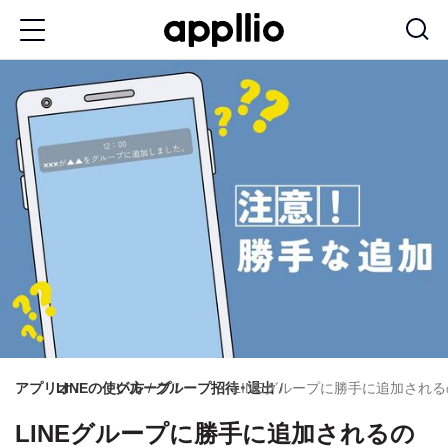
メ
イ
ン
コ
ン
テ
ン
ツ
に
移
動
アプリオ
LINEの使い方
グループ
グループ招待・退出
LINEグループに勝手に追加され
LINEグループに勝手に追加されるの