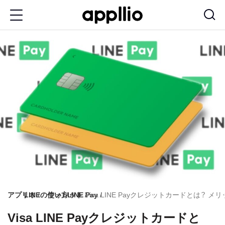
メ
イ
ン
コ
ン
テ
ン
ツ
に
移
動
アプリオ
LINEの使い方
ウォレット
LINE Pay
Visa LINE Payクレジットカードとは
Visa LINE Payクレジットカードと