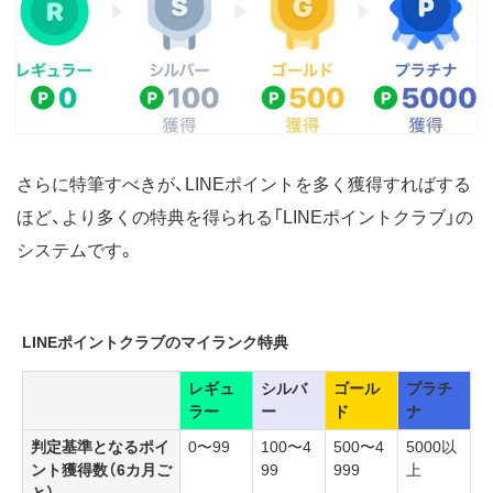
さらに特筆すべきが、LINEポイントを多く獲得すればする
ほど、より多くの特典を得られる「LINEポイントクラブ」の
システムです。
LINEポイントクラブのマイランク特典
レギュ
シルバ
ゴール
プラチ
ラー
ー
ド
ナ
判定基準となるポイ
0〜99
100〜4
500〜4
5000以
ント獲得数（6カ月ご
99
999
上
と）