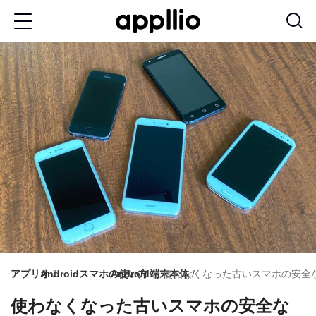
メ
イ
ン
コ
ン
テ
ン
ツ
に
移
動
アプリオ
Androidスマホの使い方
Android端末本体
使わなくなった古いスマホの安全
使わなくなった古いスマホの安全な