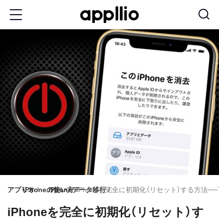
メ
イ
ン
コ
ン
テ
ン
ツ
に
移
動
アプリオ
iPhoneの使い方
iPhoneデータ移行
iPhoneを完全に初期化（リセット）する方
iPhoneを完全に初期化（リセット）す