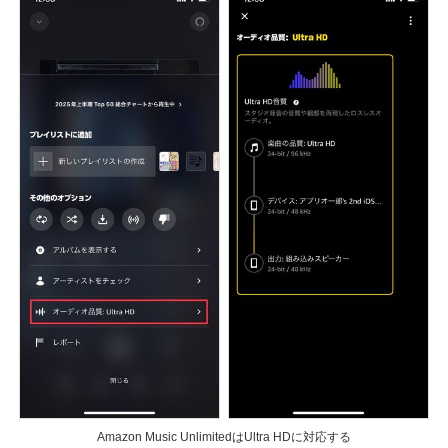
Amazon Music UnlimitedはUltra HDに対応する