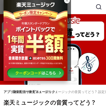
メ
イ
ン
コ
ン
テ
ン
ツ
に
移
動
アプリオ
音楽配信サービス
楽天ミュージック
楽天ミュージックの音質ってどう？ 設
楽天ミュージックの音質ってどう？