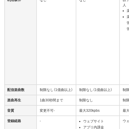
人
配信楽曲数
制限なし（1億曲以上）
制限なし（1億曲以上）
制限
楽曲再生
1曲30秒間まで
制限なし
制
音質
変更不可-
最大320kpbs
最大
登録経路
-
ウ
ウェブサイト
アプリ内課金