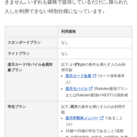
きません。いずれも破格で提供しているだけに、限られた
人しか利用できない特別仕様になっています。
利用資格
スタンダードプラン
なし
ライトプラン
なし
楽天カード/モバイル会員対
以下、
いずれか
の条件を満たす人のみ利
象プラン
用可能
楽天カード会員
（カード保有者本
人）
楽天モバイル
（Rakuten最強プラン
またはRakuten最強U-NEXT）の契約者
学生プラン
以下、
両方
の条件を満たす人のみ利用可
能
楽天学割本メンバー
であること
（※）
15歳〜25歳の学生であること（高校