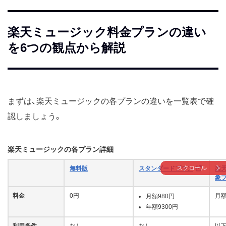
楽天ミュージック料金プランの違い
を6つの観点から解説
まずは、楽天ミュージックの各プランの違いを一覧表で確
認しましょう。
楽天ミュージックの各プラン詳細
スクロール
無料版
スタンダードプラン
楽
象
料金
0円
月額
月額980円
年額9300円
利用条件
なし
なし
以