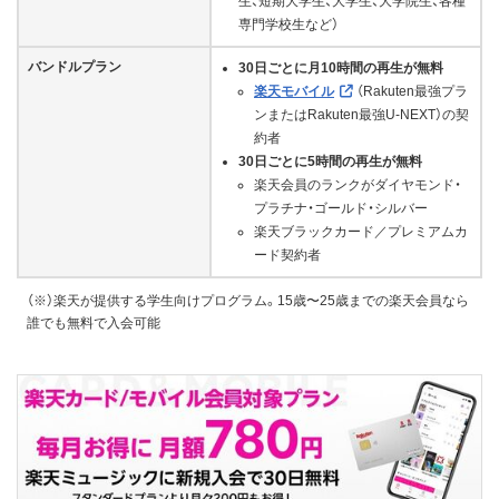
生、短期大学生、大学生、大学院生、各種
専門学校生など）
バンドルプラン
30日ごとに月10時間の再生が無料
楽天モバイル
（Rakuten最強プラ
ンまたはRakuten最強U-NEXT）の契
約者
30日ごとに5時間の再生が無料
楽天会員のランクがダイヤモンド・
プラチナ・ゴールド・シルバー
楽天ブラックカード／プレミアムカ
ード契約者
（※）楽天が提供する学生向けプログラム。15歳〜25歳までの楽天会員なら
誰でも無料で入会可能