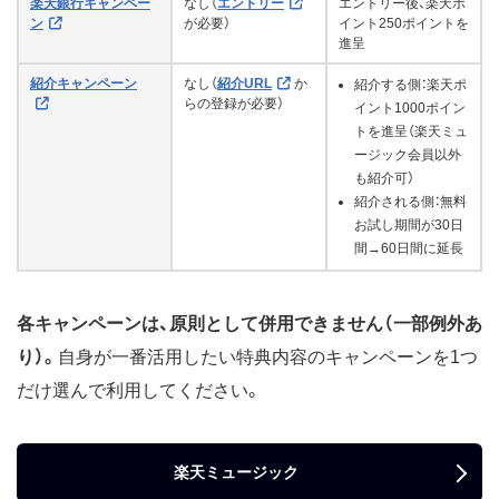
楽天銀行キャンペー
なし（
エントリー
エントリー後、楽天ポ
ン
が必要）
イント250ポイントを
進呈
紹介キャンペーン
なし（
紹介URL
か
紹介する側：楽天ポ
らの登録が必要）
イント1000ポイン
トを進呈（楽天ミュ
ージック会員以外
も紹介可）
紹介される側：無料
お試し期間が30日
間→60日間に延長
各キャンペーンは、原則として併用できません（一部例外あ
り）。
自身が一番活用したい特典内容のキャンペーンを1つ
だけ選んで利用してください。
楽天ミュージック