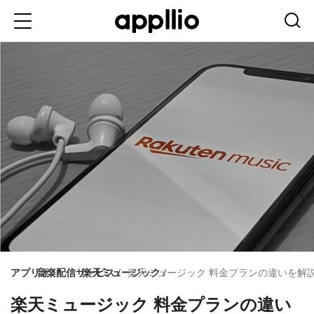
メ
イ
ン
コ
ン
テ
ン
ツ
に
移
動
アプリオ
音楽配信サービス
楽天ミュージック
楽天ミュージック 料金プランの違いを解説
楽天ミュージック 料金プランの違い