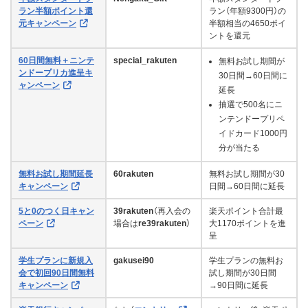
ラン半額ポイント還
ラン（年額9300円）の
元キャンペーン
半額相当の4650ポイ
ントを還元
60日間無料＋ニンテ
special_rakuten
無料お試し期間が
ンドープリカ進呈キ
30日間→60日間に
ャンペーン
延長
抽選で500名にニ
ンテンドープリペ
イドカード1000円
分が当たる
無料お試し期間延長
60rakuten
無料お試し期間が30
キャンペーン
日間→60日間に延長
5と0のつく日キャン
39rakuten
（再入会の
楽天ポイント合計最
ペーン
場合は
re39rakuten
）
大1170ポイントを進
呈
学生プランに新規入
gakusei90
学生プランの無料お
会で初回90日間無料
試し期間が30日間
キャンペーン
→90日間に延長