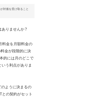
部が対価を受け取ること
はありませんか？
初月料金を月額料金の
の料金が段階的に決
基本的には月のどこで
という利点がありま
がどのように決まるの
XTとの契約がセット
。