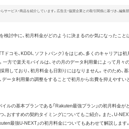
らサービス・商品を紹介しています。広告主・協賛企業との取引関係に基づき、編集
を検討中に、初月料金がどのように決まるのか気になったこと
TTドコモ、KDDI、ソフトバンク）をはじめ、多くのキャリアは
。一方で楽天モバイルは、その月のデータ利用量によって月々
を採用しており、初月料金も日割りにはなりません。そのため、
、データ利用量の調整をすることで初月から出費を抑えやすい
イルの基本プランである「Rakuten最強プラン」の初月料金
つ、おすすめの契約タイミングについてもご紹介。また、U-NE
kuten最強U-NEXT」の初月料金についてもあわせて解説します