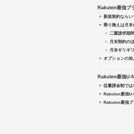
Rakuten最
新規契約ならい
乗り換えは月末
二重請求期
月末契約の
月末ギリギ
オプションの加
Rakuten最強
従量課金制では
Rakuten最強
Rakuten最