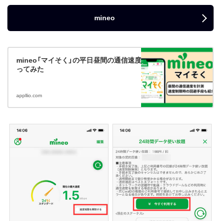
mineo
mineo「マイそく」の平日昼間の通信速度ってどう？ 実際に使
ってみた
appllio.com