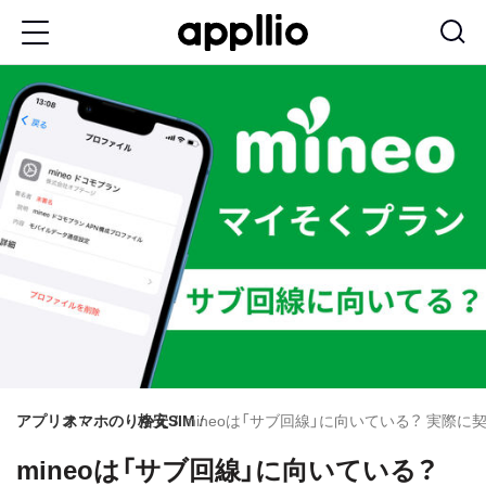
メ
イ
ン
コ
ン
テ
ン
ツ
に
移
動
アプリオ
スマホのりかえ
格安SIM
mineoは「サブ回線」に向いている？ 実際
mineoは「サブ回線」に向いている？