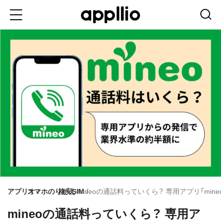
メ
イ
ン
コ
ン
テ
ン
ツ
に
移
動
アプリオ
スマホのりかえ
格安SIM
mineoの通話料っていくら？ 専用アプリ「mi
mineoの通話料っていくら？ 専用ア