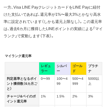
一方、Visa LINE PayクレジットカードをLINE Payに紐付
けた支払いであれば、還元率が1%〜最大3%とかなり高水
準に設定されています（しかも還元上限なし）。この還元率
は、過去6カ月に獲得したLINEポイントの実績による「マイ
ランク」で変動します（下表）。
マイランク還元率
レギュ
シルバ
ゴール
プラチ
ラー
ー
ド
ナ
判定基準となるポイ
0〜99
100〜4
500〜4
5000以
ント獲得数（6カ月ご
99
999
上
と）
チャージ&ペイのポ
1%
1.5%
2%
3%
イント還元率