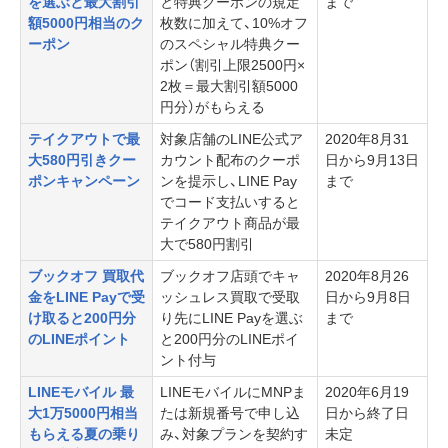
を選ぶと最大割引
と特典クーポンの規定
まで
額5000円相当のク
枚数に加えて、10%オフ
ーポン
のスペシャル特典クー
ポン（割引上限2500円×
2枚＝最大割引額5000
円分）がもらえる
テイクアウトで最
対象店舗のLINE公式ア
2020年8月31
大580円引きクー
カウント配布のクーポ
日から9月13日
ポンキャンペーン
ンを提示し、LINE Pay
まで
でコード支払いすると
テイクアウト商品が最
大で580円割引
ブックオフ 買取代
ブックオフ店頭でキャ
2020年8月26
金をLINE Payで受
ッシュレス買取で受取
日から9月8日
け取ると200円分
り先にLINE Payを選ぶ
まで
のLINEポイント
と200円分のLINEポイ
ント付与
LINEモバイル 最
LINEモバイルにMNPま
2020年6月19
大1万5000円相当
たは新規番号で申し込
日から終了日
もらえる夏の乗り
み、対象プランを契約す
未定