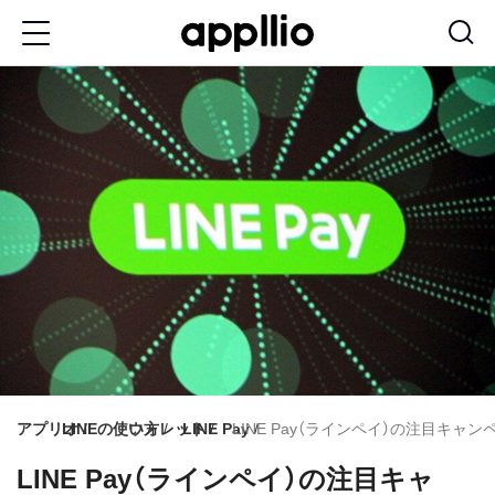
メ
イ
ン
コ
ン
テ
ン
ツ
に
移
動
アプリオ
LINEの使い方
ウォレット
LINE Pay
LINE Pay（ラインペイ）の注目キ
LINE Pay（ラインペイ）の注目キャ