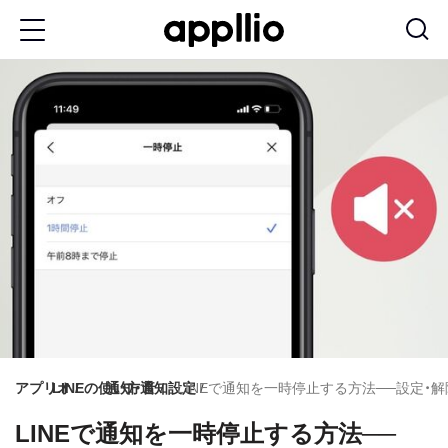
メ
イ
ン
コ
ン
テ
ン
ツ
に
移
動
アプリオ
LINEの使い方
通知・音
通知設定
LINEで通知を一時停止する方法──設定
LINEで通知を一時停止する方法──