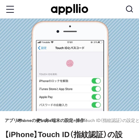
メ
イ
ン
コ
ン
テ
ン
ツ
に
移
動
アプリオ
iPhoneの使い方
iPhone端末の設定・操作
【iPhone】Touch ID（指紋認証
【iPhone】Touch ID（指紋認証）の設