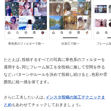
寒色系のフィルターで統一
白加工で統一
フレーム
たとえば、投稿するすべての写真に寒色系のフィルターを
適用する、同じフレーム加工を全投稿に施して空間を作る
など、パターンやルールを決めて投稿し続けると、色彩や雰
囲気に統一感を保てます。
さらに工夫したい人は、
インスタ投稿の加工テクニックま
とめ
もあわせてチェックしておきましょう。