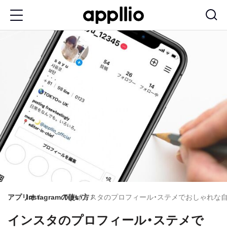
メ
イ
ン
コ
ン
テ
ン
ツ
に
移
動
アプリオ
Instagramの使い方
Tips
インスタのプロフィール・ステメでおしゃれな
インスタのプロフィール・ステメで