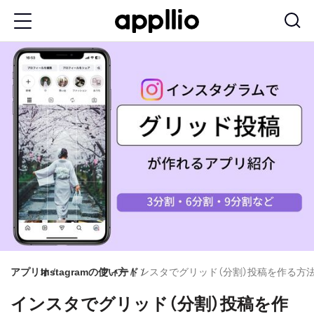
メ
イ
ン
コ
ン
テ
ン
ツ
に
移
動
アプリオ
Instagramの使い方
フィード
インスタでグリッド（分割）投稿を作る方
インスタでグリッド（分割）投稿を作