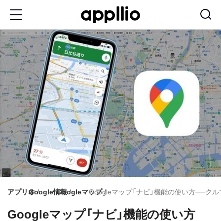
メ
イ
ン
コ
ン
テ
ン
ツ
に
移
動
アプリオ
Google情報
Googleマップ
Googleマップ「ナビ」機能の使い方──
Googleマップ「ナビ」機能の使い方