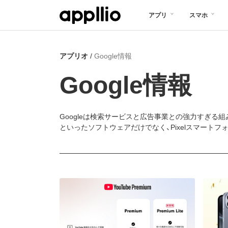
メ
アプリ
スマホ
イ
ン
アプリオ
Google情報
コ
ン
Google情報
テ
ン
Googleは検索サービスと広告事業との強力すぎる組み合
ツ
といったソフトウェアだけでなく、Pixelスマート
に
移
動