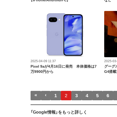
【iPhone/Android/PC】
など
2025-04-09 11:37
2025-03-
Pixel 9aが4月16日に発売 本体価格は7
グーグル、
万9900円から
G4搭載
ページ送り
«
‹
先頭ページ
前ページ
1
2
3
4
5
6
「Google情報」をもっと詳しく