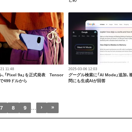
とめ
21 11:48
2025-03-06 12:03
「Pixel 9a」を正式発表 Tensor
グーグル検索に「AI Mode」追加
で499ドルから
問にも生成AIが回答
›
»
次ページ
最終ページ
7
8
9
…